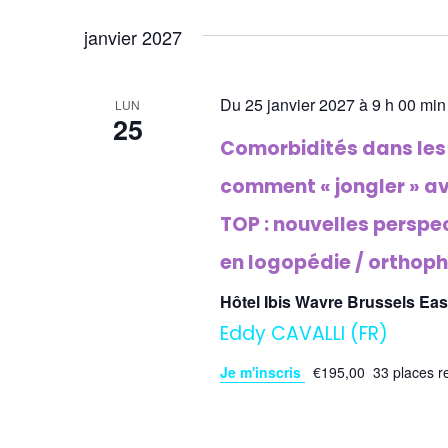
de
une
clé.
vues
janvier 2027
date.
Événements
Du 25 janvier 2027 à 9 h 00 min
LUN
25
Comorbidités dans le
comment « jongler » av
TOP : nouvelles perspec
en logopédie / orthoph
Hôtel Ibis Wavre Brussels Ea
Eddy CAVALLI (FR)
Je m'inscris
€195,00
33 places r