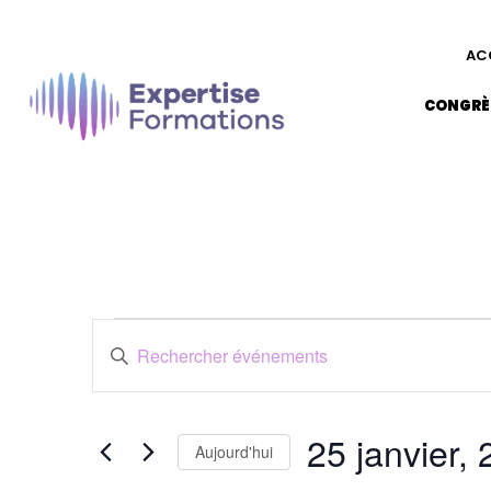
AC
CONGRÈ
Recherche
Saisir
et
mot-
clé.
Rechercher
navigation
Événements
25 janvier,
Aujourd'hui
par
Sélectionnez
mot-