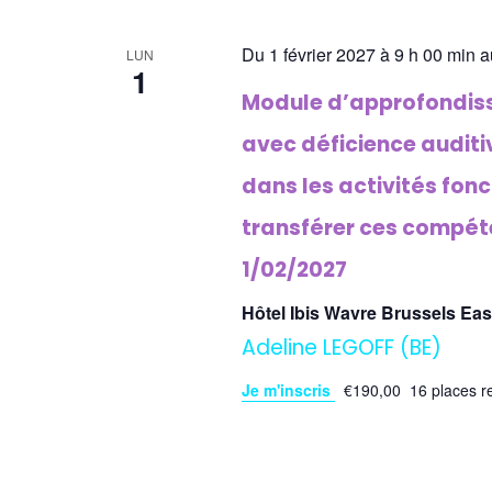
Du 1 février 2027 à 9 h 00 min a
LUN
1
Module d’approfondisse
avec déficience auditiv
dans les activités fonc
transférer ces compéte
1/02/2027
Hôtel Ibis Wavre Brussels Ea
Adeline LEGOFF (BE)
Je m'inscris
€190,00
16 places r