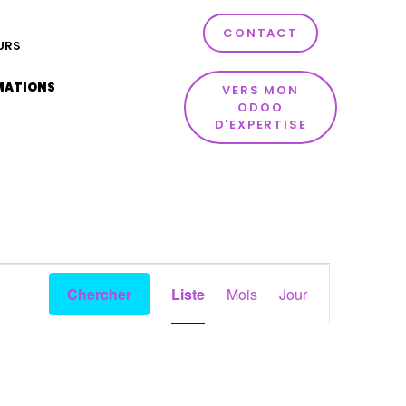
CONTACT
URS
MATIONS
VERS MON
ODOO
D'EXPERTISE
Navigation
Chercher
Liste
Mois
Jour
de
vues
Événement