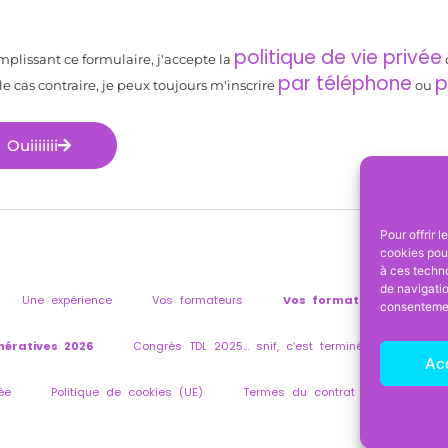
politique de vie privée
mplissant ce formulaire, j'accepte la
par téléphone
p
e cas contraire, je peux toujours m'inscrire
ou
Ouiiiiiii
ernative:
Pour offrir 
cookies pour
à ces techn
de navigatio
Une expérience
Vos formateurs
Vos formations
consentement
ératives 2026
Congrès TDL 2025… snif, c’est terminé
Contac
Ac
ée
Politique de cookies (UE)
Termes du contrat