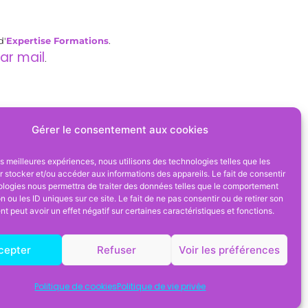
d'
Expertise Formations
.
ar mail
.
Gérer le consentement aux cookies
les meilleures expériences, nous utilisons des technologies telles que les
 stocker et/ou accéder aux informations des appareils. Le fait de consentir
ologies nous permettra de traiter des données telles que le comportement
© 2025
Expertise
n ou les ID uniques sur ce site. Le fait de ne pas consentir ou de retirer son
Formations
Asbl
 peut avoir un effet négatif sur certaines caractéristiques et fonctions.
Mentions légales
Expertise Formations
asbl
t
BE 0773.483.245
cepter
Refuser
Voir les préférences
Rue Tramaka 52 5300 Andenne
(Belgique)
hello@expertise-formations.be
Politique de cookies
Politique de vie privée
N° de compte : BE20 7512 1136 4656