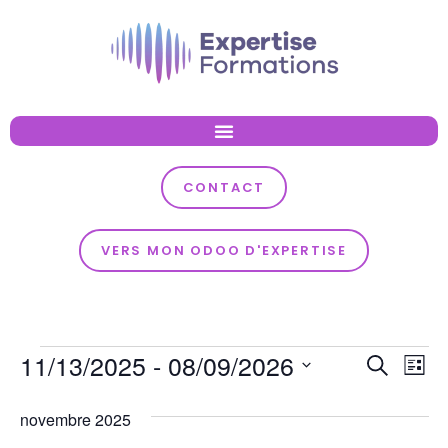
CONTACT
VERS MON ODOO D'EXPERTISE
Reche
11/13/2025
 - 
08/09/2026
Na
Recherch
Liste
Sélectionnez
et
de
une
novembre 2025
vu
date.