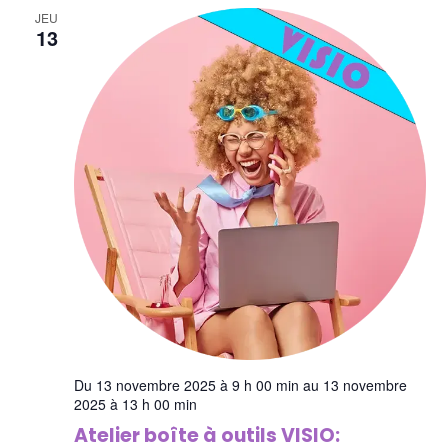
navig
Év
JEU
13
de
vues
Événe
Du 13 novembre 2025 à 9 h 00 min au 13 novembre
2025 à 13 h 00 min
Atelier boîte à outils VISIO: