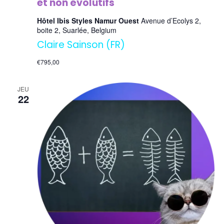
et non évolutifs
Hôtel Ibis Styles Namur Ouest
Avenue d’Ecolys 2,
boite 2, Suarlée, Belgium
Claire Sainson (FR)
€795,00
JEU
22