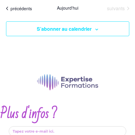
une
Événements
Aujourd'hui
suivants
Événements
date.
précédents
S’abonner au calendrier
Plus d'infos ?