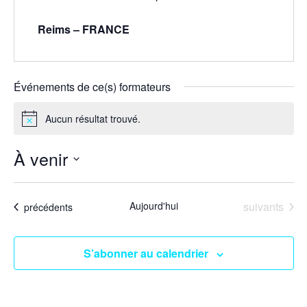
Reims – FRANCE
Événements de ce(s) formateurs
Aucun résultat trouvé.
Notice
À venir
Sélectionnez
une
Événements
Aujourd'hui
suivants
Événements
date.
précédents
S’abonner au calendrier