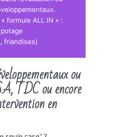
éveloppementaux.
« formule ALL IN » :
 potage
, friandises)
éveloppementaux ou
SA, TDC ou encore
ntervention en
e seule case” ?