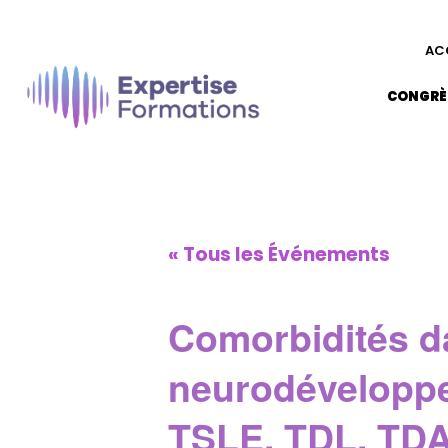
AC
CONGRÈ
« Tous les Événements
Comorbidités da
neurodéveloppe
TSLE, TDL, TDA