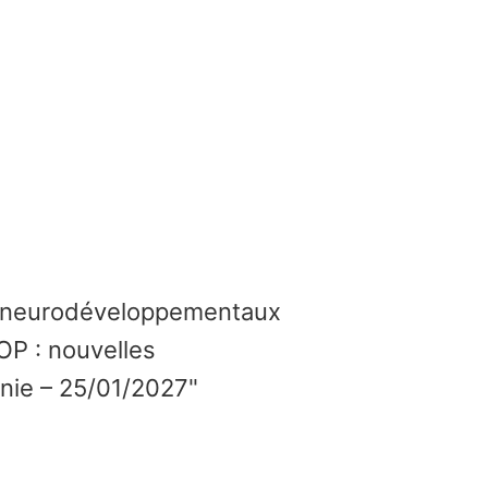
es neurodéveloppementaux
P : nouvelles
onie – 25/01/2027"