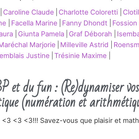
Caroline Claude
Charlotte Coloretti
Clot
ne
Facella Marine
Fanny Dhondt
Fossion
Laura
Giunta Pamela
Graf Déborah
Isemba
Maréchal Marjorie
Milleville Astrid
Roensm
emblais Justine
Trésinie Maxime
 et du fun : (Re)dynamiser vos 
ique (numération et arithmétiq
<3 <3 <3!!! Savez-vous que plaisir et ma