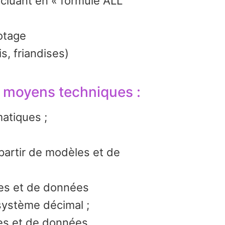
ncluant en « formule ALL
otage
s, friandises)
 moyens techniques :
atiques ;
artir de modèles et de
es et de données
 système décimal ;
les et de données