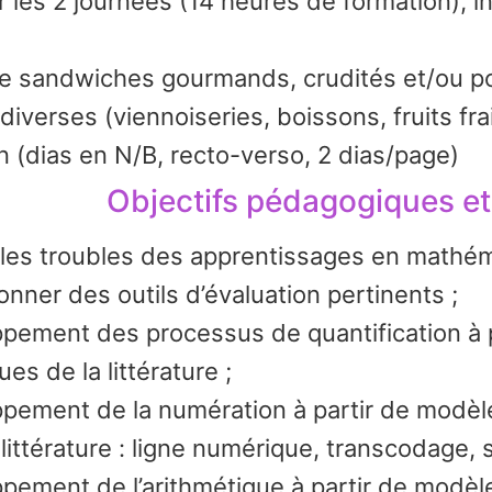
les 2 journées (14 heures de formation), i
de sandwiches gourmands, crudités et/ou p
diverses (viennoiseries, boissons, fruits frai
n (dias en N/B, recto-verso, 2 dias/page)
Objectifs pédagogiques et
r les troubles des apprentissages en mathém
onner des outils d’évaluation pertinents ;
ement des processus de quantification à p
s de la littérature ;
pement de la numération à partir de modèl
littérature : ligne numérique, transcodage,
pement de l’arithmétique à partir de modè