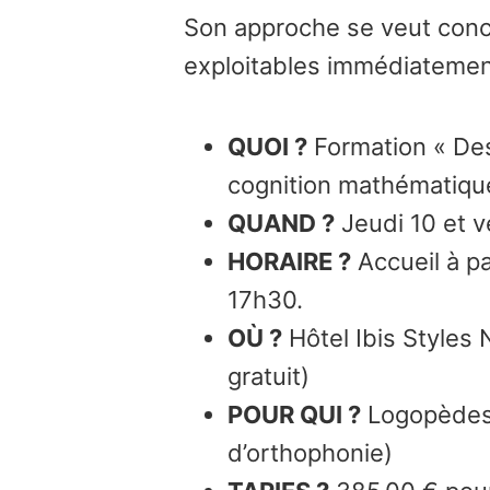
Son approche se veut concrè
exploitables immédiatement
QUOI ?
Formation « Des
cognition mathématique
QUAND ?
Jeudi 10 et ve
HORAIRE ?
Accueil à pa
17h30.
OÙ ?
Hôtel Ibis Styles
gratuit)
POUR QUI ?
Logopèdes,
d’orthophonie)