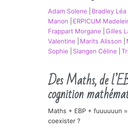
Adam Solene
Bradley Léa
Manon
ERPICUM Madelei
Frappart Morgane
Gilles 
Valentine
Marits Alisson
Sophie
Slangen Céline
Tr
Des Maths, de l’EBP
cognition mathémat
Maths + EBP + fuuuuuun = 
coexister ?